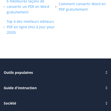
6 meilleures façons de
Comment convertir Word en
convertir un PDF en Word
PDF gratuitement
gratuitement
Top 4 des meilleurs éditeurs
PDF en ligne (mis à jour pour
2020)
Outils populaires
Guide d'instruction
Société