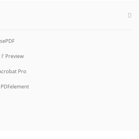
EasePDF
l' Preview
 Acrobat Pro
c PDFelement