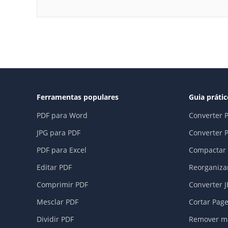
Ferramentas populares
Guia práti
PDF para Word
Converter 
JPG para PDF
Converter 
PDF para Excel
Compactar 
Editar PDF
Reorganiza
Comprimir PDF
Converter 
Mesclar PDF
Cortar Pag
Dividir PDF
Remover ma