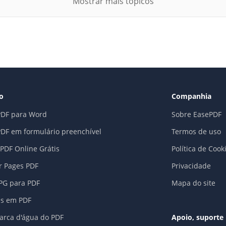
Mostrar mais tópicos
co
Companhia
PDF para Word
Sobre EasePDF
PDF em formulário preenchível
Termos de uso
PDF Online Grátis
Política de Cook
r Pages PDF
Privacidade
JPG para PDF
Mapa do site
es em PDF
rca d'água do PDF
Apoio, suporte