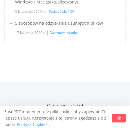
Windows / Mac (zaktualizowany)
5 listopada 2019 r.
Wskazówki PDF
5 sposobów na odzyskanie usuniętych plików
17 kwietnia 2020 r.
Darmowe zasoby
Oceń ten artykuł
EasePDF implementuje pliki cookie, aby zapewnić Ci
lepsze usługi. Korzystając z tej strony, zgadzasz się z
ok
naszą
Polityką Cookies
.
27,401.2
/ 5 - 713 głosów