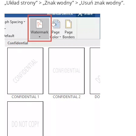
„Układ strony” > „Znak wodny” > „Usuń znak wodny”.