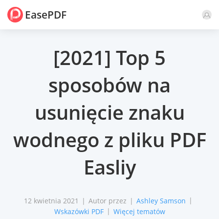
EasePDF
Komentarz
[2021] Top 5
sposobów na
usunięcie znaku
wodnego z pliku PDF
Easliy
12 kwietnia 2021
Autor przez
Ashley Samson
Wskazówki PDF
Więcej tematów