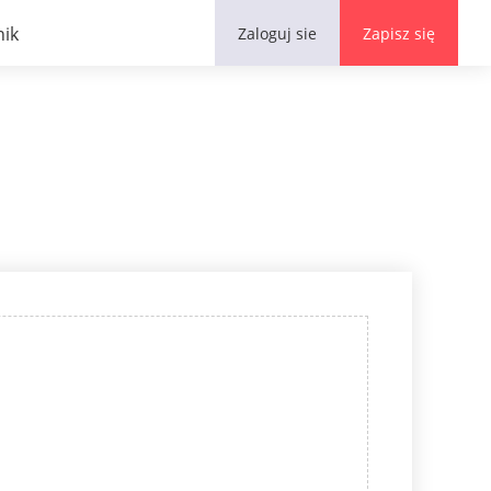
nik
Zaloguj sie
Zapisz się