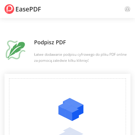
EasePDF
Podpisz PDF
Łatwe dodawanie podpisu cyfrowego do pliku PDF online
za pomocą zaledwie kilku kliknięć