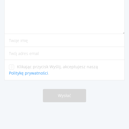
proszę wpisać komentarze
proszę wpisać swoje imię
proszę podać poprawny adres e-mail
Klikając przycisk Wyślij, akceptujesz naszą
Politykę prywatności
.
Wysłać