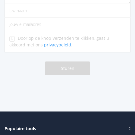
voer alstublieft opmerkingen in
vul alstublieft uw naam in
Voer het juiste e-mailadres in
Door op de knop Verzenden te klikken, gaat u
akkoord met ons
privacybeleid
.
Sturen
Populaire tools