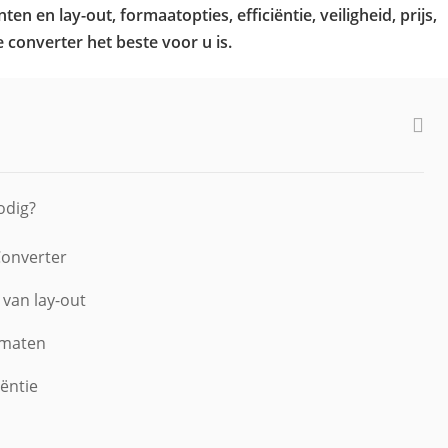
n en lay-out, formaatopties, efficiëntie, veiligheid, prijs,
e converter het beste voor u is.
odig?
Converter
 van lay-out
rmaten
iëntie