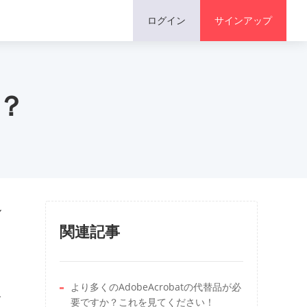
コメント
ログイン
サインアップ
か？
ル
関連記事
より多くのAdobeAcrobatの代替品が必
す
要ですか？これを見てください！