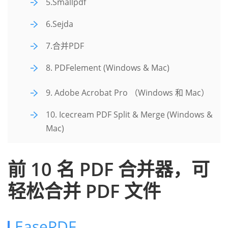
5.Smallpdf
6.Sejda
7.合并PDF
8. PDFelement (Windows & Mac)
9. Adobe Acrobat Pro （Windows 和 Mac）
10. Icecream PDF Split & Merge (Windows &
Mac)
前 10 名 PDF 合并器，可
轻松合并 PDF 文件
EasePDF