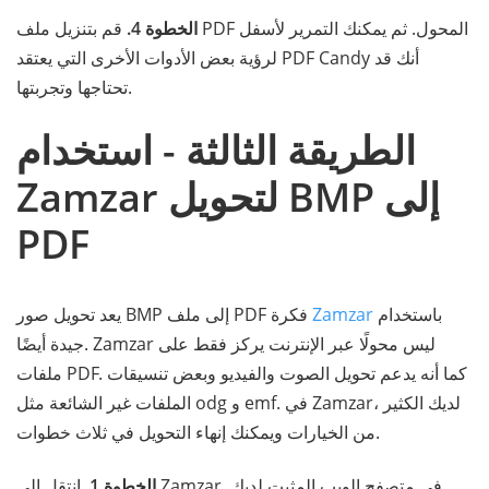
الخطوة 4.
قم بتنزيل ملف PDF المحول. ثم يمكنك التمرير لأسفل
لرؤية بعض الأدوات الأخرى التي يعتقد PDF Candy أنك قد
تحتاجها وتجربتها.
الطريقة الثالثة - استخدام
Zamzar لتحويل BMP إلى
PDF
يعد تحويل صور BMP إلى ملف PDF باستخدام
Zamzar
فكرة
جيدة أيضًا. Zamzar ليس محولًا عبر الإنترنت يركز فقط على
ملفات PDF. كما أنه يدعم تحويل الصوت والفيديو وبعض تنسيقات
الملفات غير الشائعة مثل odg و emf. في Zamzar، لديك الكثير
من الخيارات ويمكنك إنهاء التحويل في ثلاث خطوات.
الخطوة 1.
انتقل إلى Zamzar في متصفح الويب المثبت لديك.