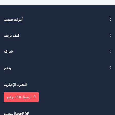
أدوات شعبية
كيف ترشد
شركة
يدعم
النشرة الإخبارية
توقيع PDF رقميًا!
مجتمع EasePDF