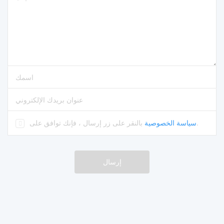
الرجاء إدخال التعليقات
من فضلك أدخل إسمك
يرجى إدخال عنوان البريد الإلكتروني الصحيح
.
سياسة الخصوصية
بالنقر على زر إرسال ، فإنك توافق على
إرسال