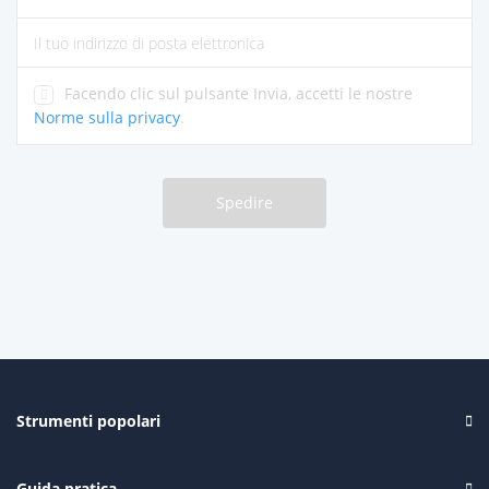
per favore inserisci il tuo nome
si prega di inserire l'indirizzo e-mail corretto
Facendo clic sul pulsante Invia, accetti le nostre
Norme sulla privacy
.
Spedire
Strumenti popolari
Guida pratica