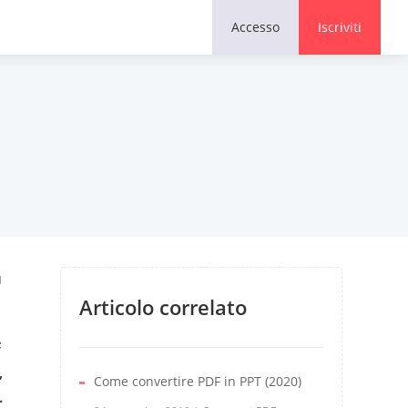
Commento
Accesso
Iscriviti
u
Articolo correlato
F
,
Come convertire PDF in PPT (2020)
.