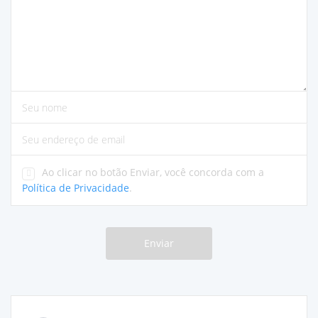
por favor insira comentários
Por favor, insira seu nome
digite o endereço de e-mail correto
Ao clicar no botão Enviar, você concorda com a
Política de Privacidade
.
Enviar