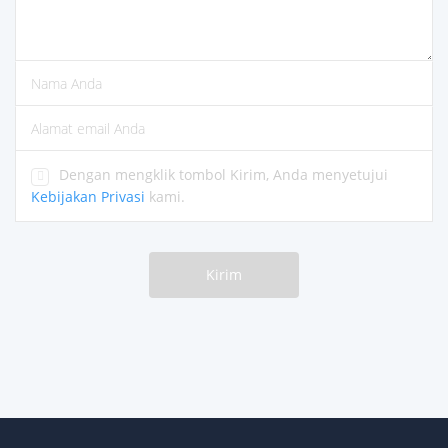
silakan masukkan komentar
silakan masukkan nama Anda
silakan masukkan alamat email yang benar
Dengan mengklik tombol Kirim, Anda menyetujui
Kebijakan Privasi
kami.
Kirim