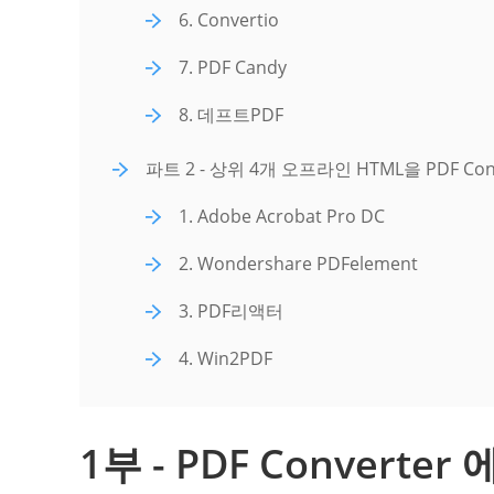
6. Convertio
7. PDF Candy
8. 데프트PDF
파트 2 - 상위 4개 오프라인 HTML을 PDF Conv
1. Adobe Acrobat Pro DC
2. Wondershare PDFelement
3. PDF리액터
4. Win2PDF
1부 - PDF Converter